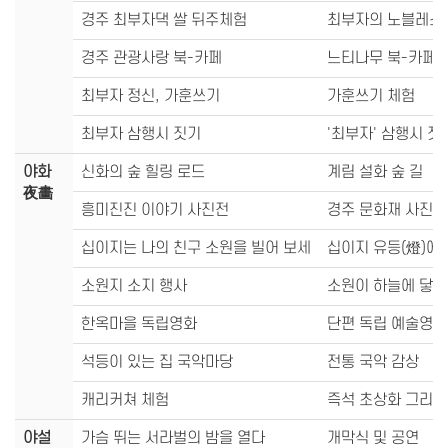
경주 최부자댁 쌀 뒤주체험
최부자의 노블레스
경주 관광사랑 북-카페
느티나무 북-카페,
최부자 정신, 가훈쓰기
가훈쓰기 체험
최부자 삼행시 짓기
'최부자' 삼행시 짓
야화
신화의 숲 힐링 로드
계림 설화 숲 길
夜畵
흥미진진 이야기 사진전
경주 문화재 사진 
십이지는 나의 친구 소원을 빌어 보세
십이지 유등(燈)에
소원지 소지 행사
소원이 하늘에 닿기
한옥마을 독립영화
단편 독립 예술영화
석등이 있는 집 국악마당
전통 국악 감상
캐리커쳐 체험
즉석 초상화 그리기
야설
가슴 뛰는 서라벌의 밤을 열다
개막식 및 공연