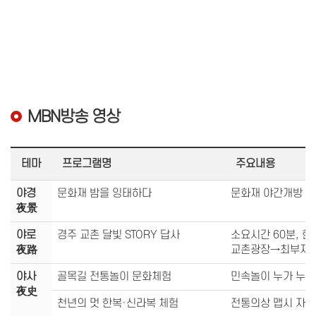
MBN방송 영상
테마
프로그램명
주요내용
야경
문화재 밤을 잉태하다
문화재 야간개방 및
夜景
야로
경주 교촌 달빛 STORY 답사
소요시간 60분, 
夜路
교촌광장→최부자
야사
골목길 전통놀이 문화체험
민속놀이 누가 누가
夜史
천년의 멋 한복·신라복 체험
전통의상 맵시 자랑