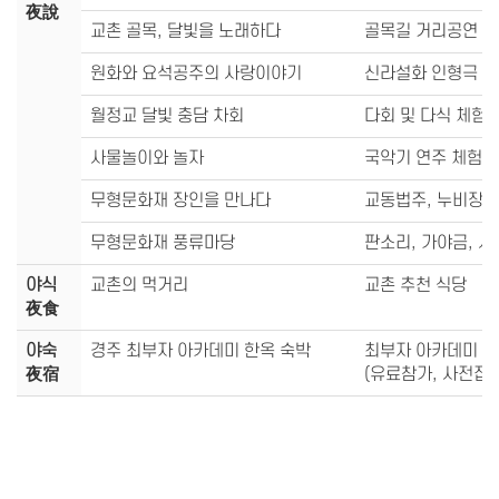
夜說
교촌 골목, 달빛을 노래하다
골목길 거리공연
원화와 요석공주의 사랑이야기
신라설화 인형극
월정교 달빛 충담 차회
다회 및 다식 체험
사물놀이와 놀자
국악기 연주 체험
무형문화재 장인을 만나다
교동법주, 누비장, 
무형문화재 풍류마당
판소리, 가야금, 시
야식
교촌의 먹거리
교촌 추천 식당
夜食
야숙
경주 최부자 아카데미 한옥 숙박
최부자 아카데미 프
夜宿
(유료참가, 사전접수